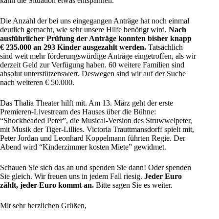
kann die Situation etwas entspannen.
Die Anzahl der bei uns eingegangen Anträge hat noch einmal
deutlich gemacht, wie sehr unsere Hilfe benötigt wird.
Nach
ausführlicher Prüfung der Anträge konnten bisher knapp
€ 235.000 an 293 Kinder ausgezahlt werden.
Tatsächlich
sind weit mehr förderungswürdige Anträge eingetroffen, als wir
derzeit Geld zur Verfügung haben. 60 weitere Familien sind
absolut unterstützenswert. Deswegen sind wir auf der Suche
nach weiteren € 50.000.
Das Thalia Theater hilft mit. Am 13. März geht der erste
Premieren-Livestream des Hauses über die Bühne:
“Shockheaded Peter”, die Musical-Version des Struwwelpeter,
mit Musik der Tiger-Lillies. Victoria Trauttmansdorff spielt mit,
Peter Jordan und Leonhard Koppelmann führten Regie. Der
Abend wird “Kinderzimmer kosten Miete” gewidmet.
Schauen Sie sich das an und spenden Sie dann! Oder spenden
Sie gleich. Wir freuen uns in jedem Fall riesig.
Jeder Euro
zählt, jeder Euro kommt an.
Bitte sagen Sie es weiter.
Mit sehr herzlichen Grüßen,